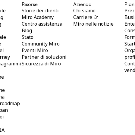
Risorse
Azienda
Pian
ile
Storie dei clienti
Chi siamo
Prez
ng
Miro Academy
Carriere 🚀
Busi
g
Centro assistenza
Miro nelle notizie
Ente
Blog
Cons
ale
Stato
For
e
Community Miro
Star
el
Eventi Miro
Orga
urney
Partner di soluzioni
prof
diagrammi
Sicurezza di Miro
Conta
vend
ne
ne
ma
i roadmap
ban
ei
 IA