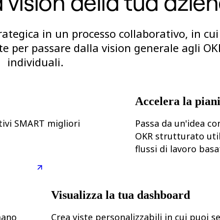
a vision della tua azie
ategica in un processo collaborativo, in cui 
 per passare dalla vision generale agli OK
individuali.
Accelera la pian
ttivi SMART migliori
Passa da un'idea co
OKR strutturato uti
flussi di lavoro basat
Visualizza la tua dashboard
mano
Crea viste personalizzabili in cui puoi s