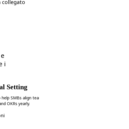
 collegato
 e
 i
l Setting
o help SMBs align teams and set
 and OKRs yearly.
oni