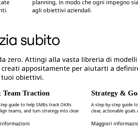
cate
planning, in modo che ogni impegno sia
ti.
agli obiettivi aziendali.
izia subito
a zero. Attingi alla vasta libreria di modelli
 creati appositamente per aiutarti a definire
tuoi obiettivi.
 Team Traction
Strategy & Goa
step guide to help SMBs track OKRs
A step-by-step guide t
align teams, and turn strategy into clear
clear, actionable goals
 informazioni
Maggiori informazi