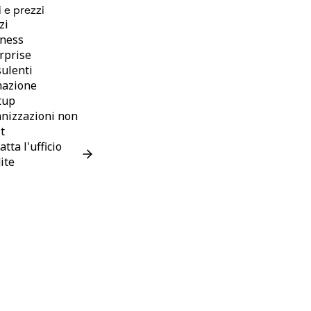
i e prezzi
zi
ness
rprise
ulenti
mazione
tup
nizzazioni non
it
tta l'ufficio
ite