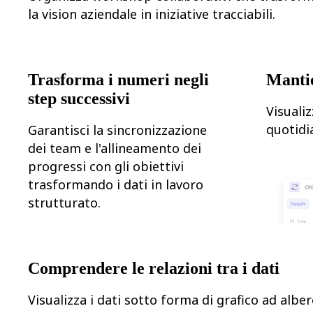
Trasformazione delle modalità di lavoro
la vision aziendale in iniziative tracciabili.
Esperienza digitale dei dipendenti
Progettazione dell'esperienza cliente e dei servizi
Trasformazione cloud e software
Risorse
Formazione
Trasforma i numeri negli
Mantie
Storie dei clienti
Academy
step successivi
Webinar
Visualiz
Reforge Learning
quotidia
Community e supporto
Garantisci la sincronizzazione
Centro assistenza
dei team e l'allineamento dei
Eventi
progressi con gli obiettivi
Community
Blog
trasformando i dati in lavoro
Partner e servizi
strutturato.
Miro Professional Services
Partner di soluzioni
Prezzi
Comprendere le relazioni tra i dati
Visualizza i dati sotto forma di grafico ad alber