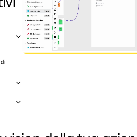
ivi
 di