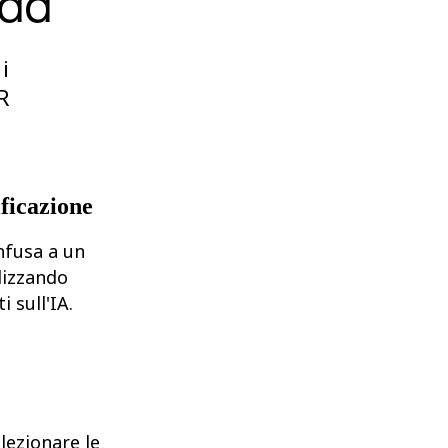
nda
i
R
ificazione
nfusa a un
lizzando
i sull'IA.
elezionare le