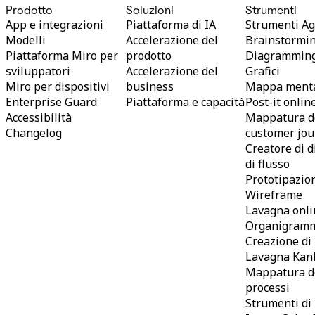
Prodotto
Soluzioni
Strumenti
App e integrazioni
Piattaforma di IA
Strumenti Ag
Modelli
Accelerazione del
Brainstormi
Piattaforma Miro per
prodotto
Diagrammin
sviluppatori
Accelerazione del
Grafici
Miro per dispositivi
business
Mappa ment
Enterprise Guard
Piattaforma e capacità
Post-it onlin
Accessibilità
Mappatura d
Changelog
customer jo
Creatore di 
di flusso
Prototipazio
Wireframe
Lavagna onli
Organigram
Creazione d
Lavagna Kan
Mappatura d
processi
Strumenti di