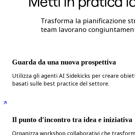
Metti in pratica l
Org design
Soluzioni
Per segmento aziendale
Trasforma la pianificazione str
Enterprise
Piccole imprese
team lavorano congiuntamente
Startup
Per settore
Digitale
Servizi professionali
Produzione
Retail
Guarda da una nuova prospettiva
Servizi finanziari
Farmaceutica e scienze della vita
Utilizza gli agenti AI Sidekicks per creare obie
Per team
Gestione del prodotto
basati sulle best practice del settore.
Design e UX
Progettazione
Leadership di prodotto e operazioni
Operazioni
Marketing
IT
Il punto d'incontro tra idea e iniziativa
Per iniziativa strategica
Sistema operativo del prodotto
Trasformazione IA
Organizza workshop collaborativi che trasfor