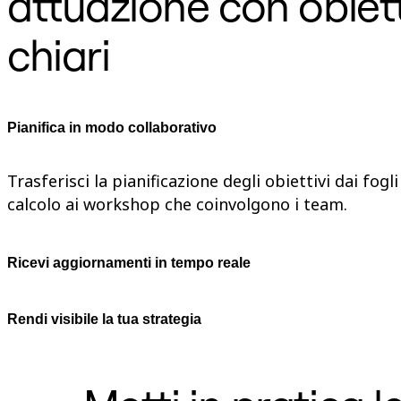
attuazione con obiett
Talktrack
Tables
chiari
Docs
Slides
Casi d'uso
In primo piano
Esplora i playbook di IA
Esplora Miroverse
Pianifica in modo collaborativo
Generale
Diagramming
Workshop
Trasferisci la pianificazione degli obiettivi dai fogli
Brainstorming
calcolo ai workshop che coinvolgono i team.
Mappe mentali
Mappe concettuali
Flussi
Contenuti specializzati
Ricevi aggiornamenti in tempo reale
Creazione di roadmap
Mappatura dei processi
Progettazione tecnica e documentazione
Rendi visibile la tua strategia
Prototipi e wireframe
Mappatura del customer journey
Sintesi della ricerca
Design Workshops
Planning & Delivery
Pianifica obiettivi