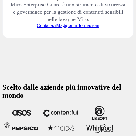
Integrazioni bidirezionali
Hosting regionale dei dati
Miro Enterprise Guard è uno strumento di sicurezza
e governance per la gestione di contenuti sensibili
…
Gestione centralizzata degli utenti e analisi
nelle lavagne Miro.
Single Sign-On (SSO)
Controlli di amministrazione per l'IA
Contattaci
Maggiori informazioni
A partire da 2.500 crediti al mese
10.000 chiamate MCP al giorno
…
Provisioning SCIM
Controlli in tutta l'organizzazione per le integrazioni di
terze parti
Scelto dalle aziende più innovative del
mondo
Sandbox
Programma di Customer Success
Aggiungi Enterprise Guard