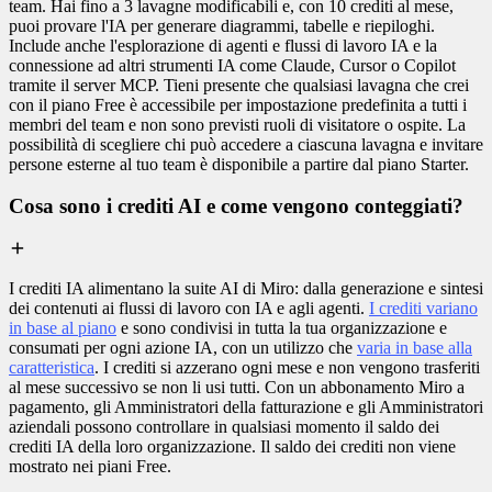
team. Hai fino a 3 lavagne modificabili e, con 10 crediti al mese,
puoi provare l'IA per generare diagrammi, tabelle e riepiloghi.
Include anche l'esplorazione di agenti e flussi di lavoro IA e la
connessione ad altri strumenti IA come Claude, Cursor o Copilot
tramite il server MCP. Tieni presente che qualsiasi lavagna che crei
con il piano Free è accessibile per impostazione predefinita a tutti i
membri del team e non sono previsti ruoli di visitatore o ospite. La
possibilità di scegliere chi può accedere a ciascuna lavagna e invitare
persone esterne al tuo team è disponibile a partire dal piano Starter.
Cosa sono i crediti AI e come vengono conteggiati?
I crediti IA alimentano la suite AI di Miro: dalla generazione e sintesi
dei contenuti ai flussi di lavoro con IA e agli agenti.
I crediti variano
in base al piano
e sono condivisi in tutta la tua organizzazione e
consumati per ogni azione IA, con un utilizzo che
varia in base alla
caratteristica
. I crediti si azzerano ogni mese e non vengono trasferiti
al mese successivo se non li usi tutti. Con un abbonamento Miro a
pagamento, gli Amministratori della fatturazione e gli Amministratori
aziendali possono controllare in qualsiasi momento il saldo dei
crediti IA della loro organizzazione. Il saldo dei crediti non viene
mostrato nei piani Free.