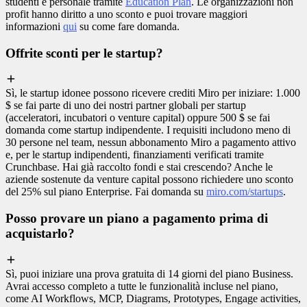
studenti e personale tramite
Education Plan
. Le organizzazioni non
profit hanno diritto a uno sconto e puoi trovare maggiori
informazioni
qui
su come fare domanda.
Offrite sconti per le startup?
Sì, le startup idonee possono ricevere crediti Miro per iniziare: 1.000
$ se fai parte di uno dei nostri partner globali per startup
(acceleratori, incubatori o venture capital) oppure 500 $ se fai
domanda come startup indipendente. I requisiti includono meno di
30 persone nel team, nessun abbonamento Miro a pagamento attivo
e, per le startup indipendenti, finanziamenti verificati tramite
Crunchbase. Hai già raccolto fondi e stai crescendo? Anche le
aziende sostenute da venture capital possono richiedere uno sconto
del 25% sul piano Enterprise. Fai domanda su
miro.com/startups
.
Posso provare un piano a pagamento prima di
acquistarlo?
Sì, puoi iniziare una prova gratuita di 14 giorni del piano Business.
Avrai accesso completo a tutte le funzionalità incluse nel piano,
come AI Workflows, MCP, Diagrams, Prototypes, Engage activities,