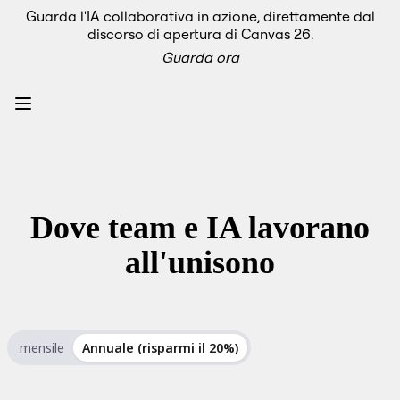
Guarda l'IA collaborativa in azione, direttamente dal
Prodotto
discorso di apertura di Canvas 26.
In primo piano
Guarda ora
Intelligent Canvas™
Flows
Prototipi e wireframe
Engage
Piattaforma
AI Overview
AI Workflows
Connettori
Server MCP
Esplora i playbook di IA
Dove team e IA lavorano
Server MCP
Blueprint
all'unisono
Integrazioni
Sicurezza
Enterprise Guard
Piattaforma per sviluppatori
Scarica le app
Formati
mensile
Annuale (risparmi il 20%)
Lavagna
Diagrammi
Kanban
Timeline