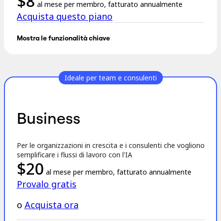
$
8
al mese per membro, fatturato annualmente
Org design
Acquista questo piano
Soluzioni
…
Per segmento aziendale
Enterprise
Mostra le funzionalità chiave
Piccole imprese
Tutto ciò che include Free, più:
Startup
Per settore
Lavagne illimitate e private
Digitale
Ideale per team e consulenti
Servizi professionali
Modifica per i visitatori
Produzione
Retail
Esportazioni in alta risoluzione
Servizi finanziari
Business
Farmaceutica e scienze della vita
Spazi di progetto e Blueprint illimitati
Per team
Gestione del prodotto
Timer e votazioni
Design e UX
Per le organizzazioni in crescita e i consulenti che vogliono
Progettazione
semplificare i flussi di lavoro con l'IA
25 crediti AI/membro/mese
Leadership di prodotto e operazioni
$
20
Operazioni
al mese per membro, fatturato annualmente
500 chiamate MCP al giorno
Marketing
Provalo gratis
IT
…
Per iniziativa strategica
o
Acquista ora
Sistema operativo del prodotto
Font e stili personalizzati
Trasformazione IA