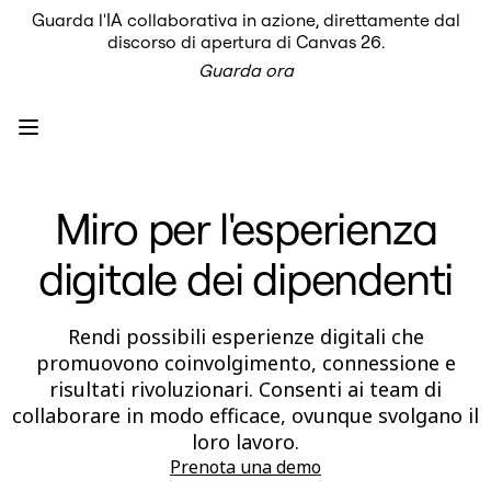
Guarda l'IA collaborativa in azione, direttamente dal
Prodotto
discorso di apertura di Canvas 26.
In primo piano
Guarda ora
Intelligent Canvas™
Flows
Prototipi e wireframe
Engage
Piattaforma
AI Overview
AI Workflows
Miro per l'esperienza
Connettori
Server MCP
Esplora i playbook di IA
digitale dei dipendenti
Server MCP
Blueprint
Integrazioni
Sicurezza
Rendi possibili esperienze digitali che
Enterprise Guard
promuovono coinvolgimento, connessione e
Piattaforma per sviluppatori
risultati rivoluzionari. Consenti ai team di
Scarica le app
Formati
collaborare in modo efficace, ovunque svolgano il
Lavagna
loro lavoro.
Diagrammi
Prenota una demo
Kanban
Timeline