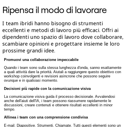
Talktrack
Ripensa il modo di lavorare
Tables
Docs
Slides
I team ibridi hanno bisogno di strumenti
Casi d'uso
eccellenti e metodi di lavoro più efficaci. Offri ai
In primo piano
Esplora i playbook di IA
dipendenti uno spazio di lavoro dove collaborare,
Esplora Miroverse
scambiare opinioni e progettare insieme le loro
Generale
prossime grandi idee.
Diagramming
Workshop
Promuovi una collaborazione impeccabile
Brainstorming
Mappe mentali
Quando i team sono sulla stessa lunghezza d'onda, sanno esattamente
Mappe concettuali
a quali attività dare la priorità. Aiutali a raggiungere questo obiettivo con
Flussi
workshop coinvolgenti e revisioni asincrone che possono seguire
ovunque e in qualsiasi momento.
Contenuti specializzati
Creazione di roadmap
Decisioni più rapide con la comunicazione visiva
Mappatura dei processi
Progettazione tecnica e documentazione
La comunicazione visiva guida il processo decisionale. Avvalendosi
anche dell'aiuti dell'IA, i team possono riassumere rapidamente le
Prototipi e wireframe
discussioni, creare contenuti e ottenere risultati eccellenti in minor
Mappatura del customer journey
tempo.
Sintesi della ricerca
Design Workshops
Allinea i team con una comprensione condivisa
Planning & Delivery
E-mail. Diapositive. Strumenti. Chiamate. Tutti questi elementi sono un
Pianifica obiettivi