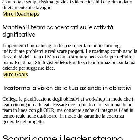
Trasformazione delle modalità di lavoro
asincrona è semplicissima grazie ai video cliccabili che rimandano
Esperienza digitale dei dipendenti
direttamente alle lavagne.
Progettazione dell'esperienza cliente e dei servizi
Miro Roadmaps
Trasformazione cloud e software
Risorse
Mantieni i team concentrati sulle attività
Formazione
significative
Storie dei clienti
Academy
Webinar
I dipendenti hanno bisogno di spazio per fare brainstorming,
Reforge Learning
individuare problemi e realizzare progetti. Le roadmap combinano la
Community e supporto
flessibilità della tela di Miro con la struttura necessaria per definire i
Centro assistenza
piani. Roadmap Strategist Sidekick utilizza le informazioni sulla tua
Eventi
azienda per suggerire idee.
Community
Miro Goals
Blog
Partner e servizi
Trasforma la vision della tua azienda in obiettivi
Miro Professional Services
Partner di soluzioni
Collega la pianificazione degli obiettivi ai workshop in modo che i
Prezzi
team rimangano allineati. Fissare degli obiettivi non solo mantiene i
team in linea con gli OKR, ma consente anche di integrare i dati in
tempo reale nelle dashboard, in modo da garantire la coerenza
generale del progetto.
Scopri come i leader stanno