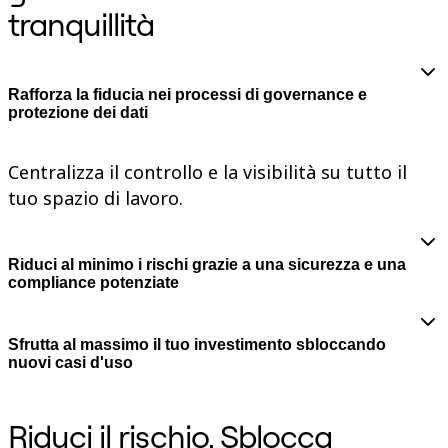
tranquillità
Talktrack
Tables
Docs
Slides
Casi d'uso
Rafforza la fiducia nei processi di governance e
In primo piano
protezione dei dati
Esplora i playbook di IA
Esplora Miroverse
Generale
Centralizza il controllo e la visibilità su tutto il
Diagramming
tuo spazio di lavoro.
Workshop
Brainstorming
Mappe mentali
Mappe concettuali
Riduci al minimo i rischi grazie a una sicurezza e una
Flussi
compliance potenziate
Contenuti specializzati
Creazione di roadmap
Mappatura dei processi
Progettazione tecnica e documentazione
Sfrutta al massimo il tuo investimento sbloccando
Prototipi e wireframe
nuovi casi d'uso
Mappatura del customer journey
Sintesi della ricerca
Design Workshops
Riduci il rischio. Sblocca
Planning & Delivery
Pianifica obiettivi