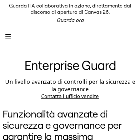
Guarda l'IA collaborativa in azione, direttamente dal
Prodotto
discorso di apertura di Canvas 26.
In primo piano
Guarda ora
Intelligent Canvas™
Flows
Prototipi e wireframe
Engage
Piattaforma
AI Overview
AI Workflows
Enterprise Guard
Connettori
Server MCP
Esplora i playbook di IA
Server MCP
Un livello avanzato di controlli per la sicurezza e
Blueprint
la governance
Integrazioni
Sicurezza
Contatta l'ufficio vendite
Enterprise Guard
Piattaforma per sviluppatori
Funzionalità avanzate di
Scarica le app
Formati
sicurezza e governance per
Lavagna
Diagrammi
garantire la massima
Kanban
Timeline