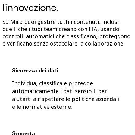
l'innovazione.
Org design
Soluzioni
Per segmento aziendale
Su Miro puoi gestire tutti i contenuti, inclusi
Enterprise
Piccole imprese
quelli che i tuoi team creano con l'IA, usando
Startup
controlli automatici che classificano, proteggono
Per settore
e verificano senza ostacolare la collaborazione.
Digitale
Servizi professionali
Produzione
Retail
Servizi finanziari
Sicurezza dei dati
Farmaceutica e scienze della vita
Per team
Gestione del prodotto
Individua, classifica e protegge
Design e UX
automaticamente i dati sensibili per
Progettazione
Leadership di prodotto e operazioni
aiutarti a rispettare le politiche aziendali
Operazioni
e le normative esterne.
Marketing
IT
Per iniziativa strategica
Sistema operativo del prodotto
Trasformazione IA
Scoperta