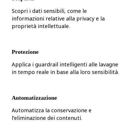
Trasformazione delle modalità di lavoro
Esperienza digitale dei dipendenti
Scopri i dati sensibili, come le
Progettazione dell'esperienza cliente e dei servizi
Trasformazione cloud e software
informazioni relative alla privacy e la
Risorse
proprietà intellettuale.
Formazione
Storie dei clienti
Academy
Webinar
Reforge Learning
Protezione
Community e supporto
Centro assistenza
Applica i guardrail intelligenti alle lavagne
Eventi
Community
in tempo reale in base alla loro sensibilità.
Blog
Partner e servizi
Miro Professional Services
Partner di soluzioni
Prezzi
Automatizzazione
Automatizza la conservazione e
l'eliminazione dei contenuti.