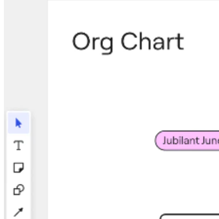
Talktrack
Tables
Docs
Slides
Casi d'uso
In primo piano
Esplora i playbook di IA
Esplora Miroverse
Generale
Diagramming
Workshop
Brainstorming
Mappe mentali
Mappe concettuali
Flussi
Contenuti specializzati
Creazione di roadmap
Mappatura dei processi
Progettazione tecnica e documentazione
Prototipi e wireframe
Mappatura del customer journey
Sintesi della ricerca
Design Workshops
Planning & Delivery
Pianifica obiettivi