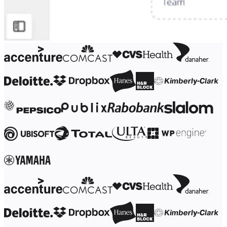
Trasformazione delle modalità di lavoro
Esperienza digitale dei dipendenti
Progettazione dell'esperienza cliente e dei servizi
Trasformazione cloud e software
Risorse
Formazione
Storie dei clienti
Academy
Webinar
Reforge Learning
Community e supporto
Centro assistenza
Eventi
Community
Blog
Partner e servizi
Miro Professional Services
Partner di soluzioni
Prezzi