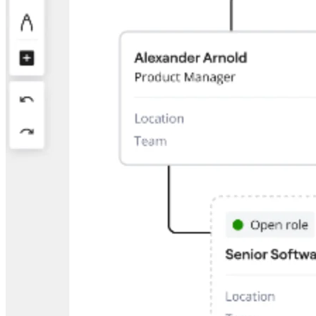
Org design
Soluzioni
Per segmento aziendale
Enterprise
Piccole imprese
Startup
Per settore
Digitale
Servizi professionali
Produzione
Retail
Servizi finanziari
Farmaceutica e scienze della vita
Per team
Gestione del prodotto
Design e UX
Progettazione
Leadership di prodotto e operazioni
Operazioni
Marketing
IT
Per iniziativa strategica
Sistema operativo del prodotto
Trasformazione IA