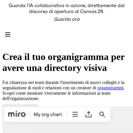
Guarda l'IA collaborativa in azione, direttamente dal
Prodotto
discorso di apertura di Canvas 26.
In primo piano
Guarda ora
Intelligent Canvas™
Flows
Prototipi e wireframe
Engage
Piattaforma
AI Overview
AI Workflows
Crea il tuo organigramma per
Connettori
Server MCP
avere una directory visiva
Esplora i playbook di IA
Server MCP
Blueprint
Fai chiarezza nei team durante l'inserimento di nuovi colleghi e la
Integrazioni
segnalazione di ruoli e relazioni con un creatore di
organigrammi
.
Sicurezza
Scopri come mostrare visivamente le informazioni ai team
Enterprise Guard
dell'organizzazione.
Piattaforma per sviluppatori
Scarica le app
Formati
Lavagna
Diagrammi
Kanban
Timeline