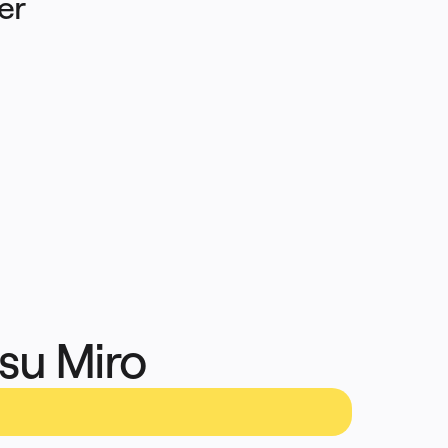
r 
su Miro