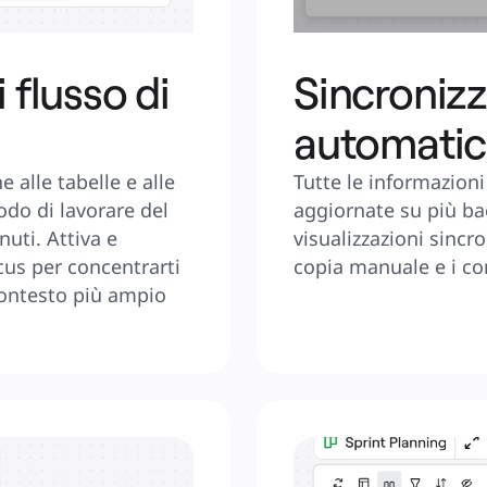
 flusso di
Sincroniz
automati
alle tabelle e alle 
Tutte le informazio
do di lavorare del 
aggiornate su più bac
uti. Attiva e 
visualizzazioni sincr
us per concentrarti 
copia manuale e i con
contesto più ampio 