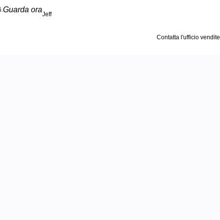
Guarda ora
6.
Jeff
Contatta l'ufficio vendite
voro
eni
eti