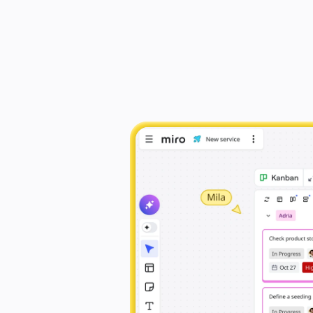
Casi d'uso
In primo piano
Esplora i playbook di IA
Crea lavagne Kanban nello 
Esplora Miroverse
Generale
lavoro conne
Diagramming
Workshop
Brainstorming
Mappe mentali
Mappe concettuali
Flussi
Contenuti specializzati
Creazione di roadmap
Mappatura dei processi
Progettazione tecnica e documentazione
Prototipi e wireframe
Mappatura del customer journey
Sintesi della ricerca
Design Workshops
Planning & Delivery
Pianifica obiettivi
Org design
Soluzioni
Per segmento aziendale
Enterprise
Piccole imprese
Startup
Per settore
Digitale
Servizi professionali
Produzione
Retail