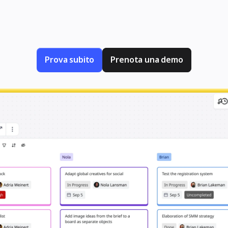
stesso spazio collaborativo che usi per il brai
sso e assicurati che i team rimangano sulla g
Prova subito
Prenota una demo