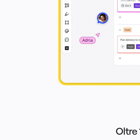
Servizi finanziari
Farmaceutica e scienze della vita
Per team
Gestione del prodotto
Design e UX
Progettazione
Leadership di prodotto e operazioni
Operazioni
Marketing
IT
Per iniziativa strategica
Sistema operativo del prodotto
Trasformazione IA
Trasformazione delle modalità di lavoro
Esperienza digitale dei dipendenti
Progettazione dell'esperienza cliente e dei servizi
Trasformazione cloud e software
Risorse
Formazione
Storie dei clienti
Academy
Webinar
Reforge Learning
Community e supporto
Centro assistenza
Eventi
Community
Blog
Partner e servizi
Oltre 
Miro Professional Services
Partner di soluzioni
Prezzi