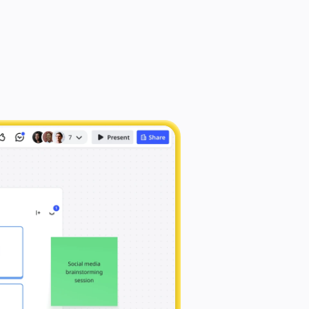
nstorming. Tieni tutto il 
iusta strada.