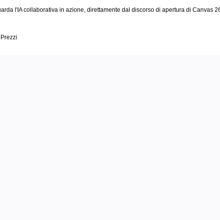
arda l'IA collaborativa in azione, direttamente dal discorso di apertura di Canvas 2
Prezzi
 ordine al la
sperso e otti
ogressi concr