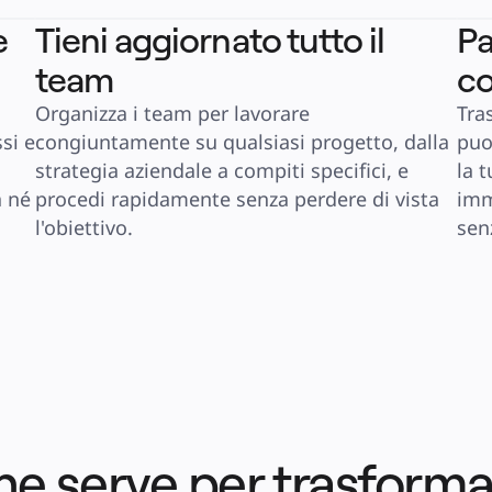
e
Tieni aggiornato tutto il
Pa
team
co
Organizza i team per lavorare 
Tras
si e 
congiuntamente su qualsiasi progetto, dalla 
puo
strategia aziendale a compiti specifici, e 
la 
 né 
procedi rapidamente senza perdere di vista 
imm
l'obiettivo.
sen
he serve per trasformar