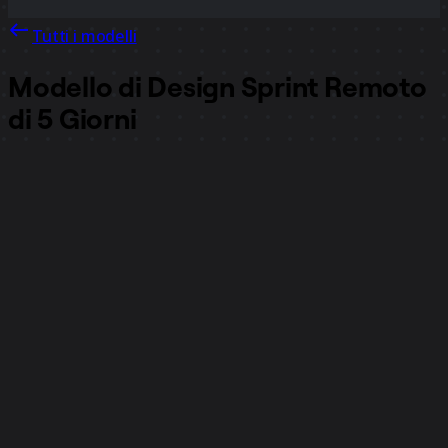
Tutti i modelli
Modello di Design Sprint Remoto
di 5 Giorni
19.801
visualizzazioni
1577
utilizzi
Steph Cruchon
209
mi piace
Utilizza il modello