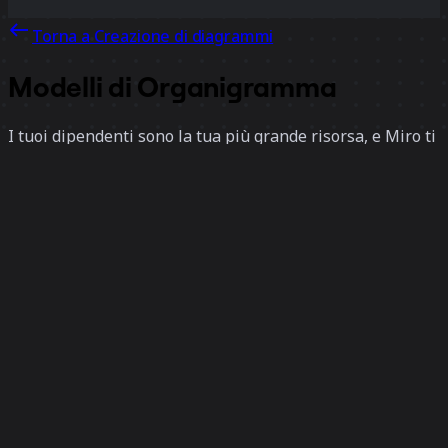
Torna a Creazione di diagrammi
Modelli di Organigramma
I tuoi dipendenti sono la tua più grande risorsa, e Miro ti
aiuta a fare rapidamente un quadro generale grazie ai
nostri strumenti per la creazione di organigrammi adatti
a team di tutte le dimensioni. Ispirati a uno dei nostri
esempi di diagrammi organizzativi e aggiorna il tuo team.
8 modelli