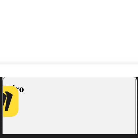
Tutti i modelli
Modello di Backlog del Prodotto
4214
visualizzazioni
174
utilizzi
Miro
8
mi piace
Utilizza il modello