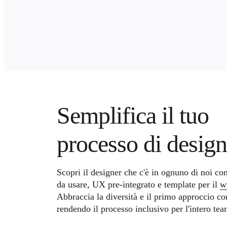
Org design
Soluzioni
Per segmento aziendale
Enterprise
Piccole imprese
Startup
Per settore
Digitale
Servizi professionali
Produzione
Retail
Semplifica il tuo
Servizi finanziari
Farmaceutica e scienze della vita
Per team
processo di design
Gestione del prodotto
Design e UX
Progettazione
Leadership di prodotto e operazioni
Scopri il designer che c'è in ognuno di noi con
Operazioni
Marketing
da usare, UX pre-integrato e template per il
w
IT
Abbraccia la diversità e il primo approccio con
Per iniziativa strategica
rendendo il processo inclusivo per l'intero tea
Sistema operativo del prodotto
Trasformazione IA