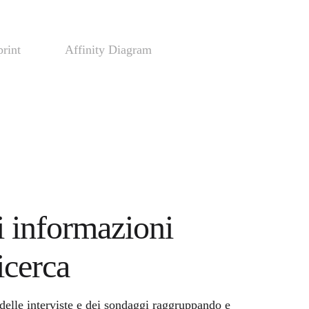
print
Affinity Diagram
i informazioni
icerca
i delle interviste e dei sondaggi raggruppando e