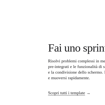
Trasformazione delle modalità di lavoro
Esperienza digitale dei dipendenti
Progettazione dell'esperienza cliente e dei servizi
Trasformazione cloud e software
Risorse
Formazione
Storie dei clienti
Academy
Webinar
Reforge Learning
Community e supporto
Fai uno sprin
Centro assistenza
Eventi
Community
Blog
Risolvi problemi complessi in me
Partner e servizi
pre-integrati e le funzionalità di
Miro Professional Services
e la condivisione dello schermo. 
Partner di soluzioni
Prezzi
e muoversi rapidamente.
Scopri tutti i template