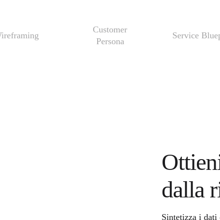
Customer
ireframing
Service Blue
Persona
Ottien
dalla r
Sintetizza i dat