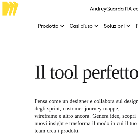
Andrey
Guarda l'IA co
Prodotto
In primo piano
Intelligent Canvas™
Prodotto
Casi d'uso
Soluzioni
Flows
Prototipi e wireframe
Engage
Piattaforma
AI Overview
AI Workflows
Connettori
Il tool perfett
Server MCP
Esplora i playbook di IA
Server MCP
Blueprint
Integrazioni
Sicurezza
Enterprise Guard
Pensa come un designer e collabora sul desig
Piattaforma per sviluppatori
degli sprint, customer journey mappe,
Scarica le app
Formati
wireframe e altro ancora. Genera idee, scopri
Lavagna
nuovi insight e trasforma il modo in cui il tuo
Diagrammi
team crea i prodotti.
Kanban
Timeline