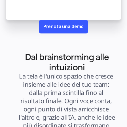
Slides
Casi d'uso
In primo piano
Esplora i playbook di IA
Esplora Miroverse
Generale
Prenota una demo
Diagramming
Workshop
Brainstorming
Mappe mentali
Mappe concettuali
Flussi
Contenuti specializzati
Dal brainstorming alle
Creazione di roadmap
Mappatura dei processi
Progettazione tecnica e documentazione
intuizioni
Prototipi e wireframe
Mappatura del customer journey
La tela è l'unico spazio che cresce 
Sintesi della ricerca
Design Workshops
Planning & Delivery
insieme alle idee del tuo team: 
Pianifica obiettivi
Org design
dalla prima scintilla fino al 
Soluzioni
Per segmento aziendale
risultato finale. Ogni voce conta, 
Enterprise
Piccole imprese
ogni punto di vista arricchisce 
Startup
Per settore
l'altro e, grazie all'IA, anche le idee 
Digitale
Servizi professionali
più disordinate si trasformano 
Produzione