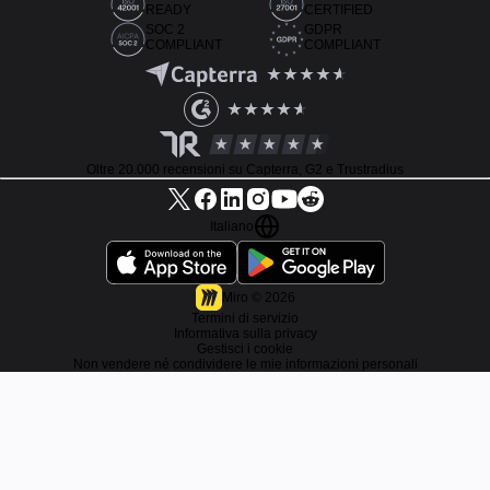
READY
CERTIFIED
SOC 2
GDPR
COMPLIANT
COMPLIANT
Oltre 20.000 recensioni su Capterra, G2 e Trustradius
Italiano
Miro ©
2026
Termini di servizio
Informativa sulla privacy
Gestisci i cookie
Non vendere né condividere le mie informazioni personali