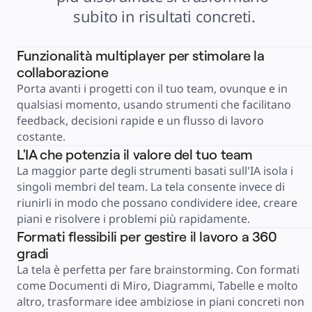
Retail
subito in risultati concreti.
Servizi finanziari
Farmaceutica e scienze della vita
Per team
Gestione del prodotto
Funzionalità multiplayer per stimolare la
Design e UX
Progettazione
collaborazione
Leadership di prodotto e operazioni
Operazioni
Porta avanti i progetti con il tuo team, ovunque e in 
Marketing
qualsiasi momento, usando strumenti che facilitano 
IT
Per iniziativa strategica
feedback, decisioni rapide e un flusso di lavoro 
Sistema operativo del prodotto
Trasformazione IA
costante.
Trasformazione delle modalità di lavoro
L'IA che potenzia il valore del tuo team
Esperienza digitale dei dipendenti
Progettazione dell'esperienza cliente e dei servizi
La maggior parte degli strumenti basati sull'IA isola i 
Trasformazione cloud e software
Risorse
singoli membri del team. La tela consente invece di 
Formazione
riunirli in modo che possano condividere idee, creare 
Storie dei clienti
Academy
piani e risolvere i problemi più rapidamente.
Webinar
Reforge Learning
Formati flessibili per gestire il lavoro a 360
Community e supporto
gradi
Centro assistenza
Eventi
La tela è perfetta per fare brainstorming. Con formati 
Community
Blog
come Documenti di Miro, Diagrammi, Tabelle e molto 
Partner e servizi
Miro Professional Services
altro, trasformare idee ambiziose in piani concreti non 
Partner di soluzioni