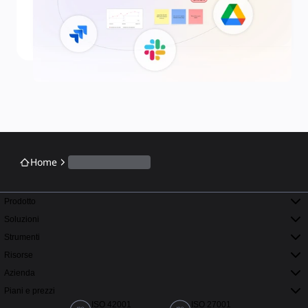
Home
Prodotto
Soluzioni
Strumenti
Risorse
Azienda
Piani e prezzi
ISO 42001
ISO 27001