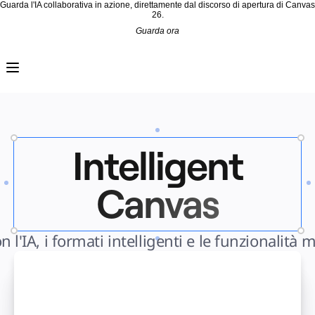
Guarda l'IA collaborativa in azione, direttamente dal discorso di apertura di Canvas
26.
Guarda ora
Prodotto
In primo piano
Intelligent Canvas™
Flows
Prototipi e wireframe
Engage
Piattaforma
AI Overview
AI Workflows
Connettori
Intelligent
Server MCP
Esplora i playbook di IA
Server MCP
Blueprint
Canvas
Integrazioni
Sicurezza
Enterprise Guard
Piattaforma per sviluppatori
Scarica le app
n l'IA, i formati intelligenti e le funzionalità
Formati
Lavagna
Diagrammi
Kanban
Timeline
Talktrack
Tables
Docs