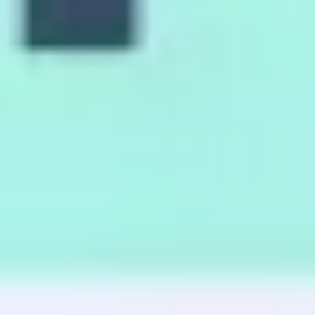
Discover
Por time
Por tamanho
Voltar para Estratégia e planejamento
Templates de planejamento de
projeto
Nossos templates de plano de projeto tornam o
planejamento de projetos fácil e visual, seja você
gerenciando uma tarefa simples de time ou um projeto
complexo de várias fases. Com ferramentas como linhas
do tempo, Kanban boards e cartões, você pode organizar