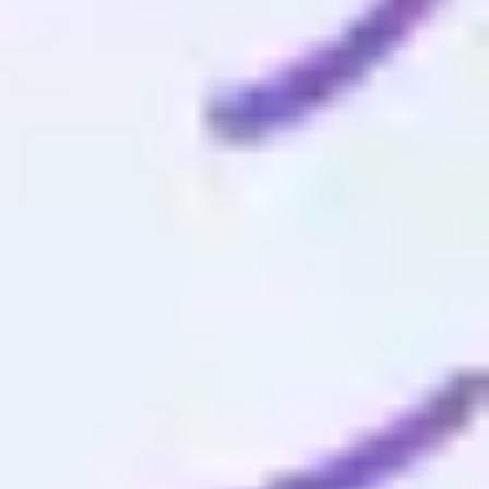
Miro
3
curtidas
128
usos
Visão geral do projeto
Kelly Opel
283
curtidas
1,2 mil
usos
Template de Mapeamento de Stakeholders
Miro
10
curtidas
945
usos
Mapa mental para planejamento de projeto
Miro
11
curtidas
824
usos
Template de Planejamento de Projeto
Miro
14
curtidas
622
usos