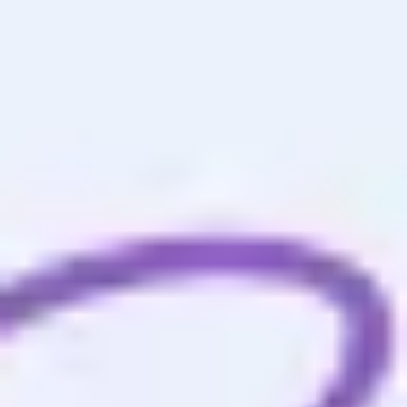
Template de Plano de Projeto Simples
Miro
6
curtidas
140
usos
Mapa mental para planejamento de projeto
Miro
11
curtidas
824
usos
Proposta de projeto template