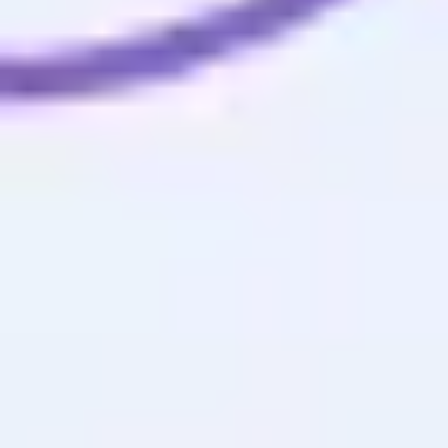
Template de Canvas do Projeto
Miro
11
curtidas
606
usos
Modelo de Template RACI
Miro
7
curtidas
596
usos
Acompanhamento de projetos
Miro
22
curtidas
340
usos
Modelo de status do projeto
Miro
2
curtidas
272
usos
Plano de Projeto de Design Thinking
Phil Smithson