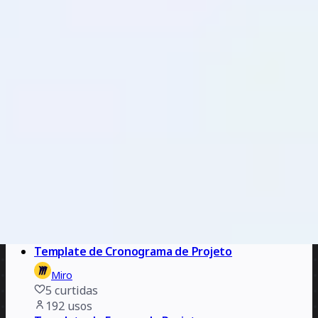
39
curtidas
219
usos
Pitch de Projeto
Anne MacLeod
81
curtidas
202
usos
Template de Cronograma de Projeto
Miro
5
curtidas
192
usos