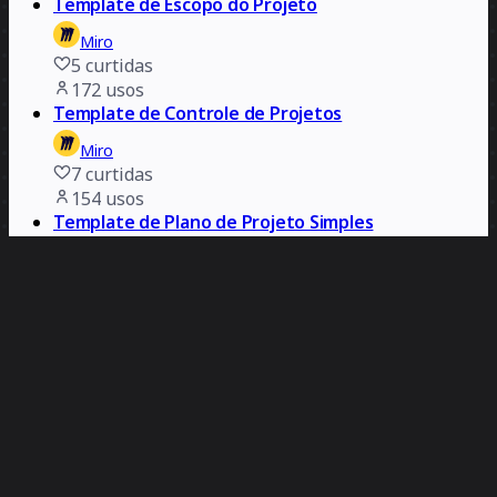
Template de Escopo do Projeto
Miro
5
curtidas
172
usos
Template de Controle de Projetos
Miro
7
curtidas
154
usos
Template de Plano de Projeto Simples
Miro
6
curtidas
140
usos
Proposta de projeto template
Miro
3
curtidas
128
usos
Template de rastreador de dependência
Miro