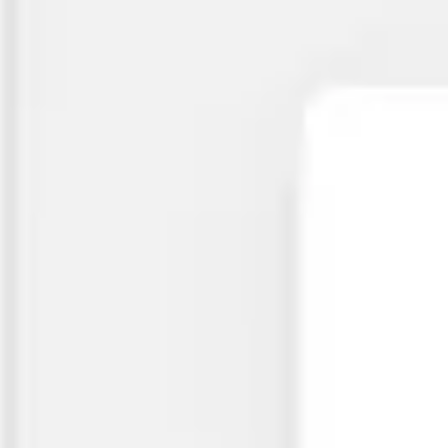
Miroverse
Templates
Para você
Impulsionado por IA
Por caso de uso