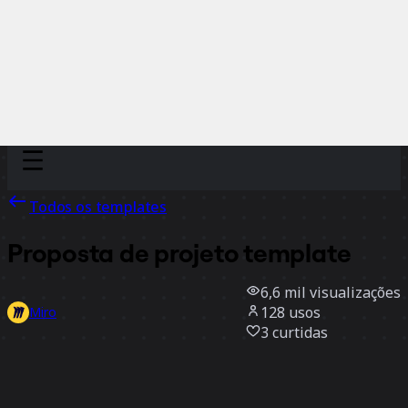
Discover
Por time
Por tamanho
Todos os templates
Proposta de projeto template
6,6 mil
visualizações
128
usos
Miro
3
curtidas
Usar template