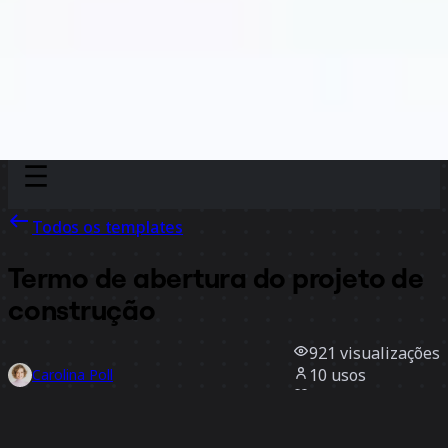
Discover
Por time
Por tamanho
Todos os templates
Termo de abertura do projeto de
construção
921
visualizações
10
usos
Carolina Poll
0
curtidas
Usar template