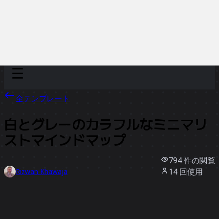
Discover
チーム別
サイズ別
全テンプレート
白とグレーのカラフルなミニマリ
ストマインドマップ
794
件の閲覧
14
回使用
Rizwan Khawaja
3
件のいいね
テンプレートを使う