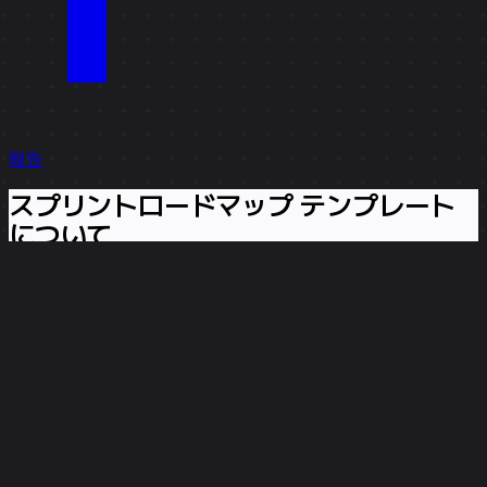
報告
スプリントロードマップ テンプレート
について
スプリントロードマップ テンプレートは、アジャイル開発
サイクルを視覚的に整理し、個々のタスクをより広範なプロ
ジェクトのタイムラインに結びつけるためのフレームワーク
です。タスク追跡に焦点を当てた従来のプロジェクト管理ツ
ールとは異なり、スプリントロードマップ テンプレートは
作業項目、スプリントの境界、および納品のマイルストーン
の関係を示します。
アジャイルチームは動きが速く、優先順位も頻繁に変わるた
め、明確さを保ちながらも適応性のある計画システムが重要