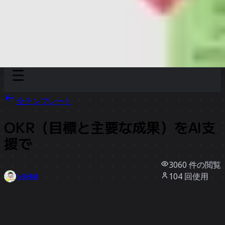
Discover
チーム別
サイズ別
全テンプレート
OKR（目標と主要な成果）をAI支
援で
3060
件の閲覧
104
回使用
Velebit
20
件のいいね
テンプレートを使う