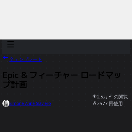
Discover
チーム別
サイズ別
全テンプレート
Epic & フィーチャー ロードマッ
プ計画
2.5万
件の閲覧
2577
回使用
Simone Anne Slaviero
383
件のいいね
テンプレートを使う