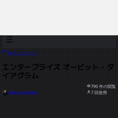
Discover
チーム別
サイズ別
全テンプレート
エンタープライズ オービット - ダ
イアグラム
790
件の閲覧
7
回使用
Edwin Castañeda
0
件のいいね
テンプレートを使う