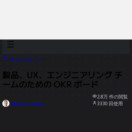
Discover
チーム別
サイズ別
全テンプレート
製品、UX、エンジニアリング チ
ームのための OKR ボード
2.8万
件の閲覧
3330
回使用
Mauricio Franzoni
502
件のいいね
テンプレートを使う