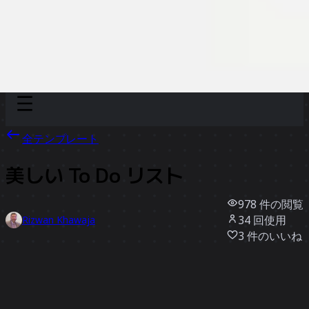
Discover
チーム別
サイズ別
全テンプレート
美しい To Do リスト
978
件の閲覧
34
回使用
Rizwan Khawaja
3
件のいいね
テンプレートを使う