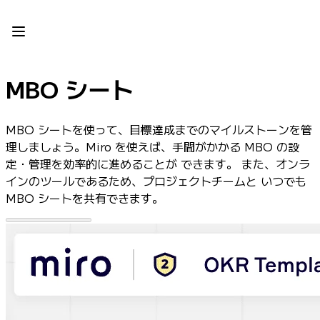
プロダクト
注目アイテム
インテリジェント キャンバス
フロー
MBO シート
プロトタイプとワイヤーフレーム
Engage
プラットフォーム
MBO シートを使って、目標達成までのマイルストーンを管
AI 概要
理しましょう。Miro を使えば、手間がかかる MBO の設
AI Workflows
定・管理を効率的に進めることが できます。 また、オンラ
コネクター
インのツールであるため、プロジェクトチームと いつでも
MCP サーバー
MBO シートを共有できます。
AI プレイブックを見る
MCP サーバー
ブループリント
インテグレーション
セキュリティー
Enterprise Guard
開発者プラットフォーム