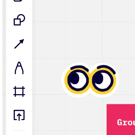
マインドマップ
コンセプトマップ
フローチャート
特定用途
ロードマップ策定
プロセスマップ作成
技術設計・ドキュメント
プロトタイプとワイヤーフレーム
顧客ジャーニーマップ
リサーチ統合
Design Workshops
Planning & Delivery
目標の策定
組織づくり
ソリューション
企業規模別
エンタープライズ
中小企業
ベンチャー