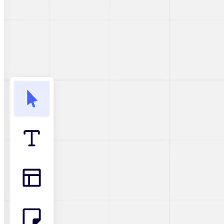
アプリをダウンロード
フォーマット
ホワイトボード
ダイアグラム
カンバン
タイムライン
Talktrack
テーブル
文書
スライド
活用事例
注目アイテム
AI プレイブックを見る
Miroverse をチェック
全般
ダイアグラム
ワークショップ
ブレインストーミング