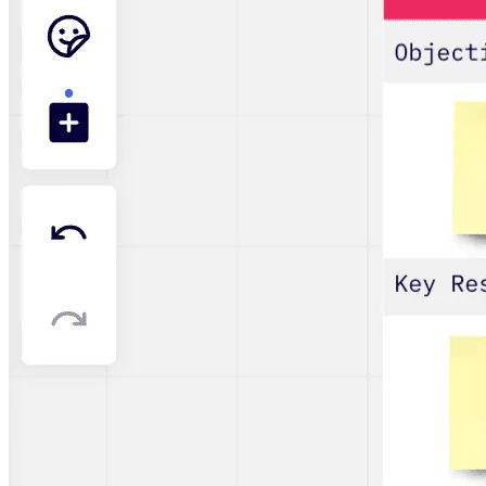
業界別
デジタル
専門サービス
製造
小売
金融サービス
製薬とライフサイエンス
チーム別
プロダクト管理
デザインと UX
エンジニアリング
製品部門の統括と運営
業務運営
マーケティング
IT
戦略的イニシアティブ別
Product OS
AI トランスフォーメーション
働き方変革