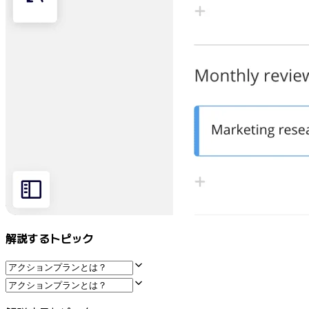
マインドマップ
コンセプトマップ
フローチャート
特定用途
ロードマップ策定
プロセスマップ作成
技術設計・ドキュメント
プロトタイプとワイヤーフレーム
顧客ジャーニーマップ
リサーチ統合
Design Workshops
Planning & Delivery
目標の策定
組織づくり
ソリューション
解説するトピック
企業規模別
エンタープライズ
中小企業
ベンチャー