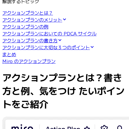
解説するトピック
業界別
デジタル
アクションプランとは？
専門サービス
アクションプランのメリット
製造
アクションプランの例
小売
アクションプランにおいての PDCA サイクル
金融サービス
アクションプランの書き方
製薬とライフサイエンス
アクションプランに大切な３つのポイント
チーム別
まとめ
プロダクト管理
Miro のアクションプラン
デザインと UX
エンジニアリング
アクションプランとは？書き
製品部門の統括と運営
業務運営
方と例、気をつけ たいポイン
マーケティング
IT
トをご紹介
戦略的イニシアティブ別
Product OS
AI トランスフォーメーション
働き方変革