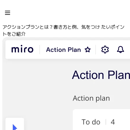
プロダクト
注目アイテム
インテリジェント キャンバス
アクションプランとは？書き方と例、気をつけ たいポイン
フロー
トをご紹介
プロトタイプとワイヤーフレーム
Engage
プラットフォーム
AI 概要
AI Workflows
コネクター
MCP サーバー
AI プレイブックを見る
MCP サーバー
ブループリント
インテグレーション
セキュリティー
Enterprise Guard
開発者プラットフォーム