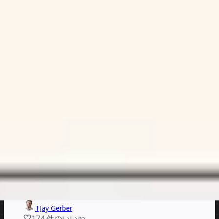
Michael de la Maza
137
件のいいね
2210
回使用
スタートアップ リーンキャンバス
Kusuma Sukma
343
件のいいね
1853
回使用
リーンインセプション
RUBICON
204
件のいいね
1655
回使用
リーンチェンジ セルフスターターキット
Lean Change
150
件のいいね
1598
回使用
リーンコーヒーアジェンダなしの会議
TJay Gerber
174
件のいいね