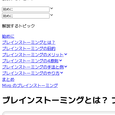
業界別
デジタル
専門サービス
製造
解説するトピック
小売
金融サービス
始めに
製薬とライフサイエンス
ブレインストーミングとは？
チーム別
ブレインストーミングの目的
プロダクト管理
ブレインストーミングのメリット
デザインと UX
ブレインストーミングの4原則
エンジニアリング
ブレインストーミングの手法と例
製品部門の統括と運営
ブレインストーミングのやり方
業務運営
まとめ
マーケティング
Miro のブレインストーミング
IT
戦略的イニシアティブ別
ブレインストーミングとは？ 
Product OS
AI トランスフォーメーション
働き方変革