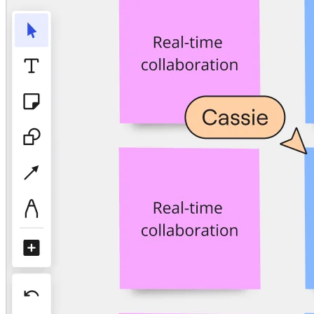
アプリをダウンロード
フォーマット
ホワイトボード
ダイアグラム
カンバン
タイムライン
Talktrack
テーブル
文書
スライド
活用事例
注目アイテム
AI プレイブックを見る
Miroverse をチェック
全般
ダイアグラム
ワークショップ
ブレインストーミング