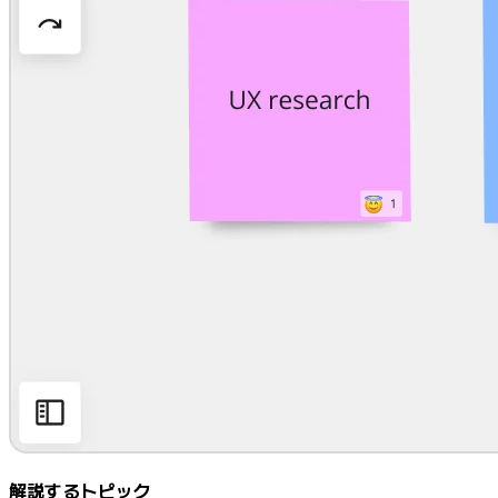
マインドマップ
コンセプトマップ
フローチャート
特定用途
ロードマップ策定
プロセスマップ作成
技術設計・ドキュメント
プロトタイプとワイヤーフレーム
顧客ジャーニーマップ
リサーチ統合
Design Workshops
Planning & Delivery
目標の策定
組織づくり
ソリューション
企業規模別
エンタープライズ
中小企業
ベンチャー
解説するトピック