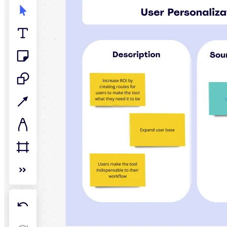
アプリをダウンロード
フォーマット
ホワイトボード
ダイアグラム
カンバン
タイムライン
Talktrack
テーブル
文書
スライド
活用事例
注目アイテム
AI プレイブックを見る
Miroverse をチェック
全般
ダイアグラム
ワークショップ
ブレインストーミング