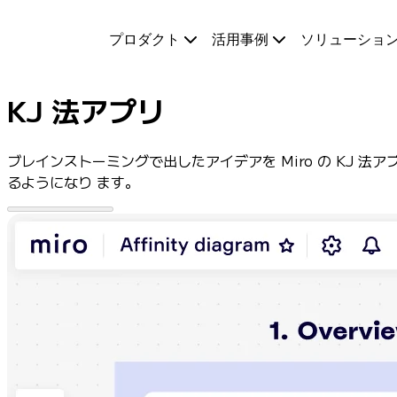
プロダクト
プロダクト
活用事例
ソリューショ
注目アイテム
インテリジェント キャンバス
フロー
KJ 法アプリ
プロトタイプとワイヤーフレーム
Engage
プラットフォーム
ブレインストーミングで出したアイデアを Miro の KJ
AI 概要
るようになり ます。
AI Workflows
コネクター
MCP サーバー
AI プレイブックを見る
MCP サーバー
ブループリント
インテグレーション
セキュリティー
Enterprise Guard
開発者プラットフォーム