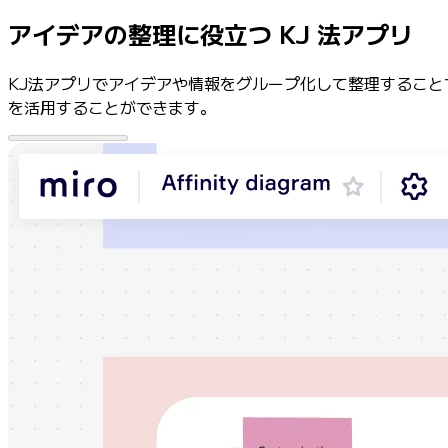
業界別
アイデアの整理に役立つ KJ 法アプリ
デジタル
専門サービス
KJ法アプリでアイデアや情報をグループ化して整理することで、
製造
を活用することができます。
小売
金融サービス
製薬とライフサイエンス
チーム別
プロダクト管理
デザインと UX
エンジニアリング
製品部門の統括と運営
業務運営
マーケティング
IT
戦略的イニシアティブ別
Product OS
AI トランスフォーメーション
働き方変革