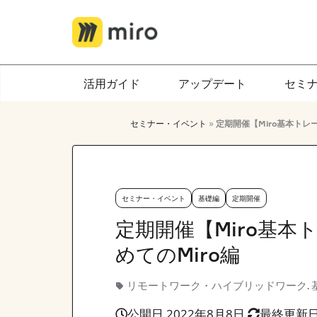
Skip
to
content
活用ガイド
アップデート
セミ
セミナー・イベント
»
定期開催【Miro基本トレー
セミナー・イベント
基礎編
定期開催
定期開催【Miro基本
めてのMiro編
リモートワーク・ハイブリッドワーク
,
公開日 2022年8月8日
最終更新日 