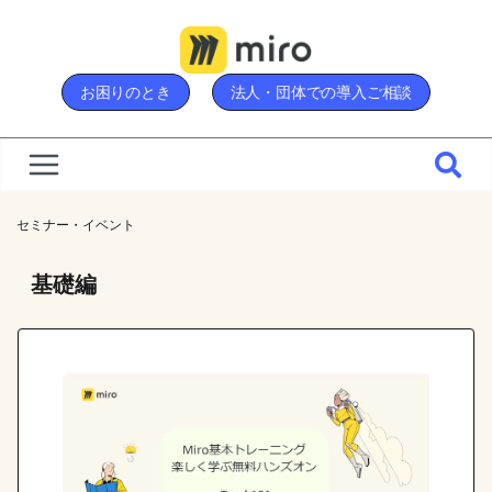
Skip
to
content
お困りのとき
法人・団体での導入ご相談
セミナー・イベント
»
基礎編
基礎編