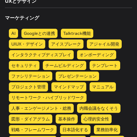
UXとデザイン
マーケティング
AI
Googleとの連携
Talktrack機能
UIUX・デザイン
アイスブレーク
アジャイル開発
インタラクティブディスプレイ
オンボーディング
セキュリティ
チームビルディング
テンプレート
ファシリテーション
プレゼンテーション
プロジェクト管理
マインドマップ
マニュアル
リモートワーク・ハイブリッドワーク
人事・エンゲージメント・総務
内職会議をなくそう
図形・ダイアグラム
基本操作
心理的安全性
戦略・フレームワーク
日本語化する
業務効率化