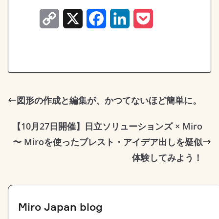
C
X
F
L
P
o
a
i
o
p
c
n
c
y
e
k
k
L
b
e
e
図形の作成と編集が、かつてないほど簡単に。
i
o
d
t
【10月27日開催】日立ソリューションズ × Miro
n
o
I
〜 Miroを使ったブレスト・アイデア出しを疑似
k
k
n
体験してみよう！
Miro Japan blog