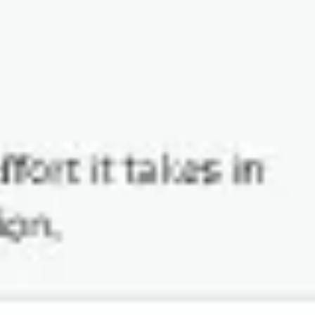
Miroverse
Plantillas
Para ti
Impulsadas por IA
Por caso de uso