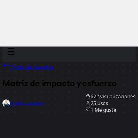
Discover
Por equipo
Por tamaño
Todas las plantillas
Matriz de impacto y esfuerzo
622
visualizaciones
25
usos
Evelina Lundqvist
1
Me gusta
Usar la plantilla