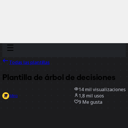
Discover
Por equipo
Por tamaño
Todas las plantillas
Plantilla de árbol de decisiones
14 mil
visualizaciones
1,8 mil
usos
Miro
9
Me gusta
Usar la plantilla