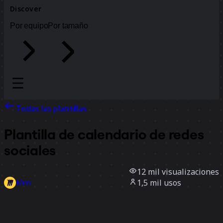
Discover
Por equipo
Por tamaño
Todas las plantillas
Plantilla de calendario de redes
sociales
12 mil
visualizaciones
1,5 mil
usos
Miro
38
Me gusta
Usar la plantilla