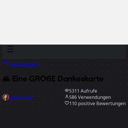
Discover
Nach Team
Nach Größe
Alle Vorlagen
🙏 Eine GROßE Dankeskarte
5311
Aufrufe
586
Verwendungen
Lucie Agolini
110
positive Bewertungen
Vorlage verwenden