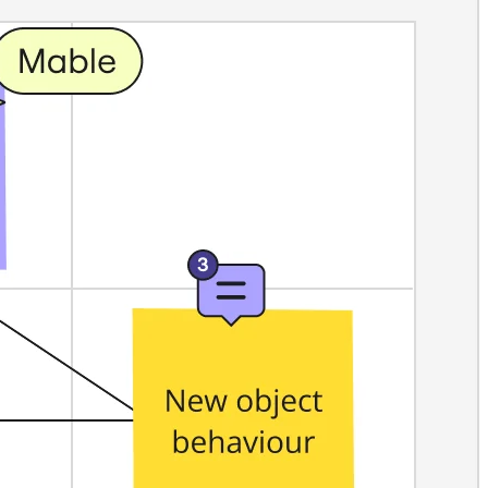
منصة المطور
تنزيل التطبيقات
التنسيقات
السبورة البيضاء
مخططات
Kanban
Timelines
Talktrack
Tables
Docs
Slides
حالات الاستخدام
تتضمن ما يلي:
استكشاف أدلة الذكاء الاصطناعي
استكشف Miroverse
عام
Diagramming
ورش العمل