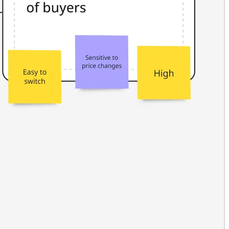
خدمات Miro الاحترافية
شركاء الحلول
التسعير