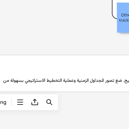
يح. ضع تصور للجداول الزمنية وعملية التخطيط الاستراتيجي بسهولة من