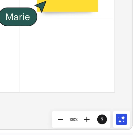
العصف الذهني
الخرائط الذهنية
خرائط المفاهيم
خرائط تدفق
متخصص
خارطة الطريق
رسم خرائط العمليات
التصميم الفني والمستندات الفنية
Prototypes وWireframes
رسم خرائط رحلة العميل
تجميع البحث
Design Workshops
التخطيط والتسليم
تخطيط الأهداف
التصميم التنظيمي
الحلول
حسب قطاع الأعمال
Enterprise