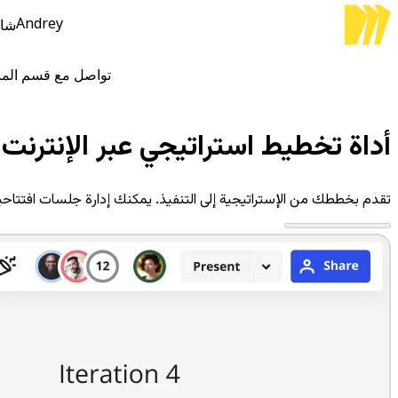
Andrey
شاه
المنتج
تتضمن ما يلي:
Intelligent Canvas™
تواصل مع قسم المب
Flows
Prototypes وWireframes
أداة تخطيط استراتيجي عبر الإنترنت
Engage
المنصة
نظرة عامة على AI
تقدم بخططك من الإستراتيجية إلى التنفيذ. يمكنك إدارة جلسات افتتاحية
AI Workflows
الموصلات
خادم MCP
استكشاف أدلة الذكاء الاصطناعي
خادم MCP
Blueprints
أدوات الدمج
الأمن
Enterprise Guard