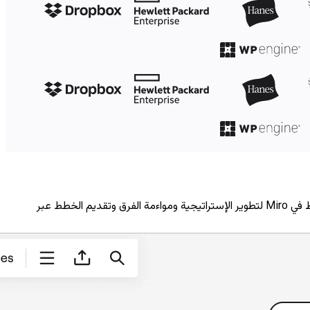
قم بوضع الإستراتيجية بشكل تعاوني وإدارة المشاريع من خلال الجمع بين عملية التفكير والبيانات في مساحة عمل واحدة. استخدم أدوات التخطيط في Miro لتطوير الإستراتيجية ومواءمة الفرق وتقديم الخطط عبر