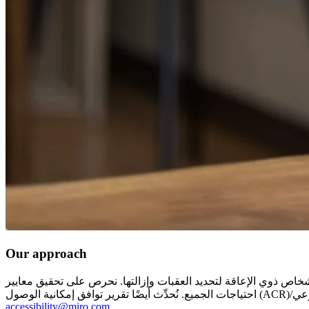
Our approach
عقبات وإزالتها. نحرص على تحقيق معايير WCAG 2.2 AA، مع تقديم تجربة عملاء متميزة تلبي
accessibility@miro.com
.