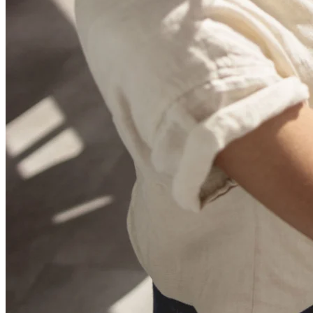
التخطيط والتسليم
تخطيط الأهداف
التصميم التنظيمي
الحلول
حسب قطاع الأعمال
Enterprise
الشركات الصغيرة
شركات ناشئة
حسب المجال
رقمية
الخدمات الاحترافية
التصنيع
التجزئة
الخدمات المالية
علوم الحياة والصناعات الدوائية
حسب الفريق
إدارة المنتج
تصميم وUX
الهندسة
قيادة المنتج والعمليات
العمليات
التسويق
IT