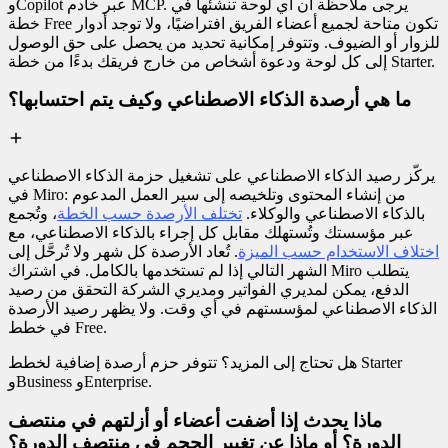
وCopilot عبر خادم MCP. يرجى ملاحظة أن أي لوحة تنشئها في
خطة Free تكون متاحة لجميع أعضاء الفريق افتراضيًا، ولا توجد أدوار
للزوار أو الضيوف. وتتوفر إمكانية تحديد من يحصل على حق الوصول
إلى كل لوحة ودعوة أشخاص من خارج فريقك بدءًا من خطة Starter.
ما هي أرصدة الذكاء الاصطناعي وكيف يتم احتسابها؟
يركّز رصيد الذكاء الاصطناعي على تشغيل حزمة الذكاء الاصطناعي
في Miro: من إنشاء المحتوى وتلخيصه إلى سير العمل المدعوم
بالذكاء الاصطناعي والوكلاء.
تختلف الأرصدة حسب الخطة
، وتُجمع
عبر مؤسستك وتُستهلك مقابل كل إجراء بالذكاء الاصطناعي، مع
اختلاف الاستخدام حسب الميزة
. تُعاد الأرصدة كل شهر ولا تُرحَّل إلى
الشهر التالي إذا لم تستخدمها بالكامل. في اشتراك Miro يتطلب
الدفع، يمكن لمديري الفواتير ومديري الشركة التحقق من رصيد
الذكاء الاصطناعي لمؤسستهم في أي وقت. ولا يظهر رصيد الأرصدة
في خطط Free.
هل تحتاج إلى المزيد؟ تتوفر حزم أرصدة إضافية لخطط Starter
وBusiness وEnterprise.
ماذا يحدث إذا أضفت أعضاء أو أزلتهم في منتصف
الدورة؟ أو ماذا عن تغيير الحجم في منتصف الدورة؟