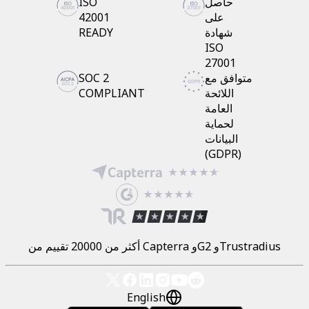
حاصل
ISO
على
42001
شهادة
READY
ISO
27001
متوافق مع
SOC 2
اللائحة
COMPLIANT
العامة
لحماية
البيانات
(GDPR)
أكثر من 20000 تقييم من Capterra وG2 وTrustradius
English