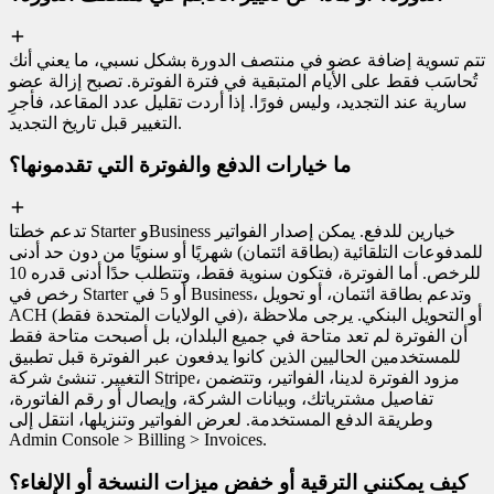
تتم تسوية إضافة عضو في منتصف الدورة بشكل نسبي، ما يعني أنك
تُحاسَب فقط على الأيام المتبقية في فترة الفوترة. تصبح إزالة عضو
سارية عند التجديد، وليس فورًا. إذا أردت تقليل عدد المقاعد، فأجرِ
التغيير قبل تاريخ التجديد.
ما خيارات الدفع والفوترة التي تقدمونها؟
تدعم خطتا Starter وBusiness خيارين للدفع. يمكن إصدار الفواتير
للمدفوعات التلقائية (بطاقة ائتمان) شهريًا أو سنويًا من دون حد أدنى
للرخص. أما الفوترة، فتكون سنوية فقط، وتتطلب حدًا أدنى قدره 10
رخص في Starter أو 5 في Business، وتدعم بطاقة ائتمان، أو تحويل
ACH (في الولايات المتحدة فقط)، أو التحويل البنكي. يرجى ملاحظة
أن الفوترة لم تعد متاحة في جميع البلدان، بل أصبحت متاحة فقط
للمستخدمين الحاليين الذين كانوا يدفعون عبر الفوترة قبل تطبيق
التغيير. تنشئ شركة Stripe، مزود الفوترة لدينا، الفواتير، وتتضمن
تفاصيل مشترياتك، وبيانات الشركة، وإيصال أو رقم الفاتورة،
وطريقة الدفع المستخدمة. لعرض الفواتير وتنزيلها، انتقل إلى
Admin Console > Billing > Invoices.
كيف يمكنني الترقية أو خفض ميزات النسخة أو الإلغاء؟