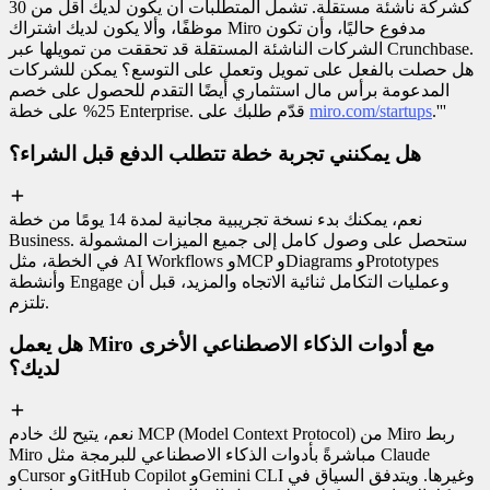
كشركة ناشئة مستقلة. تشمل المتطلبات أن يكون لديك أقل من 30
موظفًا، وألا يكون لديك اشتراك Miro مدفوع حاليًا، وأن تكون
الشركات الناشئة المستقلة قد تحققت من تمويلها عبر Crunchbase.
هل حصلت بالفعل على تمويل وتعمل على التوسع؟ يمكن للشركات
المدعومة برأس مال استثماري أيضًا التقدم للحصول على خصم
.'''
miro.com/startups
25% على خطة Enterprise. قدّم طلبك على
هل يمكنني تجربة خطة تتطلب الدفع قبل الشراء؟
نعم، يمكنك بدء نسخة تجريبية مجانية لمدة 14 يومًا من خطة
Business. ستحصل على وصول كامل إلى جميع الميزات المشمولة
في الخطة، مثل AI Workflows وMCP وDiagrams وPrototypes
وأنشطة Engage وعمليات التكامل ثنائية الاتجاه والمزيد، قبل أن
تلتزم.
هل يعمل Miro مع أدوات الذكاء الاصطناعي الأخرى
لديك؟
نعم، يتيح لك خادم MCP (Model Context Protocol) من Miro ربط
Miro مباشرةً بأدوات الذكاء الاصطناعي للبرمجة مثل Claude
وCursor وGitHub Copilot وGemini CLI وغيرها. ويتدفق السياق في