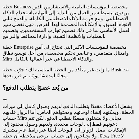
خطة Business مخصصة للمؤسسات النامية والاستشاريين الذين
يريدون تبسيط سير العمل من البداية إلى النهاية باستخدام الذكاء
الاصطناعي. ومع حزمة الذكاء الاصطناعي الكاملة، والدمج ثنائي
الاتجاه العميق، والإمكانات المصممة لهذا الغرض، فهي تغطي سير
العمل الأساسي بما في ذلك تصميم تجارب المستخدمين، وتصميم
العمليات والأنظمة التقنية، وإدارة المحافظ والبرامج.
خطة Enterprise مخصصة للمؤسسات الأكبر التي تحتاج إلى أمن
وامتثال متقدمين، وعناصر تحكم مخصصة، من أجل توسيع نطاق
Miro والذكاء الاصطناعي عبر أعمالها بالكامل.
ما زلت غير متأكد من الخطة المناسبة لك؟ جرّب خطة Business
مجانًا لمدة 14 يومًا، ثم قرر بعدها.
من يُعد عضوًا يتطلب الدفع؟
يشغل الأعضاء مقعدًا يتطلب الدفع. لديهم وصول كامل إلى ميزات
الخطة، ويمكنهم إنشاء لوحاتهم ومحتواهم الخاص. أما الزوار فلديهم
حساب Miro مجاني ولا يشغلون مقعدًا يتطلب الدفع، لكن تتم
دعوتهم فقط إلى لوحات محددة، ولديهم وصول محدود إلى
الإمكانات. يصل الزوار إلى اللوحات أيضًا عبر رابط عام مشترك
مجانًا، ولا يحتاجون إلى حساب. يرجى ملاحظة أن خطة Free لا