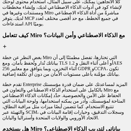
كلا الاتجاهين: يمكنك، على سبيل المثال، استخدام محتوى لوحتك
لإنشاء كود في أدوات الذكاء الاصطناعي لديك، وإنشاء مخططات
ومستندات وغيرها في Miro مباشرةً من أداة الذكاء الاصطناعي
لديك. يتوفر MCP في جميع الخطط، مع حد أقصى مختلف لعدد
استدعاءات API يوميًا.
كيف تتعامل Miro مع الذكاء الاصطناعي وأمن البيانات؟
بغض النظر عن خطة Miro التي تختارها، تفضل مطمئنًا إلى أن
بياناتك تُدار وتُحفظ بأمان. ومع TLS 1.2 أو أعلى أثناء النقل وAES
256 أثناء التخزين، وبما يتوافق مع معايير GDPR وCCPA، تكون
بياناتك مؤمَّنة بأعلى مستويات الأمان من دون أي تكلفة إضافية.
تقدم خطة Enterprise المزيد لمساعدتك على ضمان قدرة مؤسستك
بالكامل على استخدام الذكاء الاصطناعي والتعاون في Miro مع
الحفاظ على الأمن والخصوصية. حدِّد إمكانات الذكاء الاصطناعي
المتاحة لمؤسستك، وأدر من يمكنه استخدامها، ولوحة البيانات التي
تتتبع الاستخدام. كما تتضمن أيضًا ميزات مثل مراقبة النطاق،
والتهيئة عبر SCIM، وسجلات التدقيق، وخيارات إقامة البيانات في
الاتحاد الأوروبي والولايات المتحدة وأستراليا واليابان.
هل يستخدم Miro بياناتي لتدريب الذكاء الاصطناعي؟