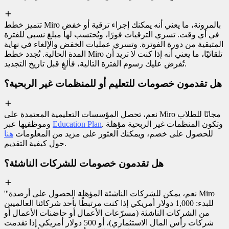
تتميز خطط Miro بالمرونة، ما يعني أنه يمكنك إجراء ترقية أو خفض
في أي وقت. تسري الترقيات فورًا، ويُحتسب لها مبلغ نسبي للفترة
المتبقية من دورة الفوترة. وتسري عمليات الخفض والإلغاء في نهاية
المدة الحالية. تُجدد خطط Miro تلقائيًا، ما يعني أنه إذا كنت لا تريد أن
تُفرض عليك رسوم الفترة التالية، فألغِ قبل تاريخ التجديد.
هل تقدمون خصومات للتعليم أو للمنظمات غير الربحية؟
نعم، تحصل المؤسسات التعليمية المعتمدة على Miro مجانًا للطلاب
. وتكون المنظمات غير الربحية مؤهلة
Education Plan
وموظفيها عبر
للحصول على خصم، ويمكنك العثور على مزيد من المعلومات
هنا
حول كيفية التقديم.
هل تقدمون خصومات للشركات الناشئة؟
'''نعم، يمكن للشركات الناشئة المؤهلة الحصول على أرصدة Miro
للبدء: 1,000 دولار أمريكي إذا كنت مرتبطًا بأحد شركائنا العالميين
من الشركات الناشئة (مسرّعات الأعمال أو حاضنات الأعمال أو
شركات رأس المال الاستثماري)، أو 500 دولار أمريكي إذا تقدمت