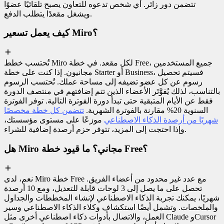
تتضمن دور زائر. أي شخص تدعوه للتعاون يصبح تلقائيًا عضوًا
ويشغل مقعدًا يتطلب الدفع.
كيف يعمل تسعير Miro؟
تُحتسب خطط Miro لكل مقعد. في خطة Free، جميع المستخدمين
مجانيون. إذا كنت على خطة Starter أو Business، فسيتم تحصيل
رسوم عن كل عضو تضيفه إلى مساحة عملك. تُحتسب الرسوم
بالتناسب، لذلك يُفوَّتَر الأعضاء الذين تتم إضافتهم في منتصف الدورة
فقط عن الأيام المتبقية حتى تبدأ دورة الفوترة التالية. توفر الفوترة
السنوية 20% مقارنة بالفوترة الشهرية.
تتضمن كل خطة مخصصًا
شهريًا من أرصدة الذكاء الاصطناعي
موزعًا على مستوى مؤسستك،
وإذا احتجت إلى المزيد، تتوفر حزم أرصدة إضافية للشراء.
هل Miro مجاني؟ ما قيود خطة Free؟
نعم، لدى Miro خطة Free مع عدد غير محدود من أعضاء الفريق.
تحصل على ما يصل إلى 3 لوحات قابلة للتعديل، ومع 10 أرصدة
شهريًا، يمكنك تجربة الذكاء الاصطناعي لإنشاء المخططات والجداول
والملخصات. وتشمل أيضًا استكشاف وكلاء الذكاء الاصطناعي وسير
العمل، والاتصال بأدوات ذكاء اصطناعي أخرى مثل Claude وCursor