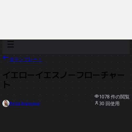
Discover
チーム別
サイズ別
全テンプレート
イエローイエスノーフローチャー
ト
1078
件の閲覧
30
回使用
Petra Ivanigova
0
件のいいね
テンプレートを使う