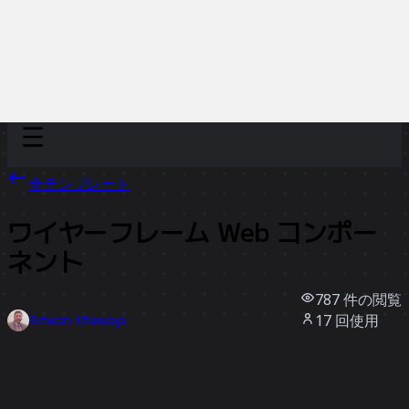
Discover
チーム別
サイズ別
全テンプレート
ワイヤーフレーム Web コンポー
ネント
787
件の閲覧
17
回使用
Rizwan Khawaja
2
件のいいね
テンプレートを使う