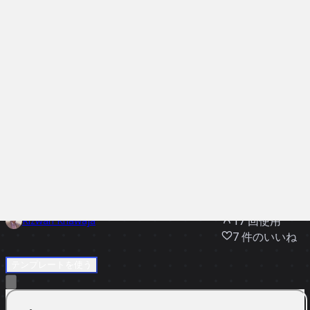
Discover
チーム別
サイズ別
全テンプレート
ウェブサイト競争分析
1566
件の閲覧
17
回使用
Rizwan Khawaja
7
件のいいね
テンプレートを使う