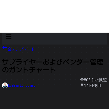
Discover
チーム別
サイズ別
全テンプレート
サプライヤーおよびベンダー管理
のガントチャート
803
件の閲覧
14
回使用
Evelina Lundqvist
2
件のいいね
テンプレートを使う