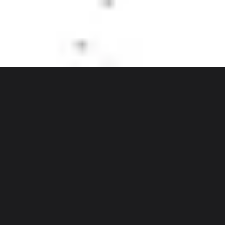
Discover
チーム別
サイズ別
Odysseas Spyroglou
ユーザー詳細