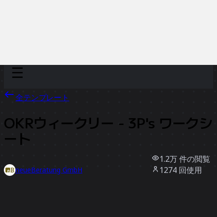
Discover
チーム別
サイズ別
全テンプレート
OKRウィークリー - 3P's ワークシ
ート
1.2万
件の閲覧
1274
回使用
neueBeratung GmbH
225
件のいいね
テンプレートを使う