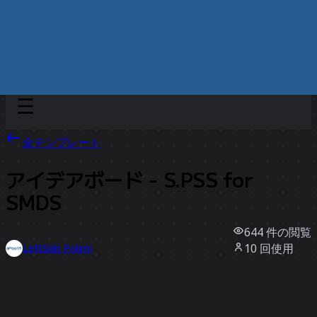
Discover
チーム別
サイズ別
全テンプレート
アイデアボード - S.PSS for
SMDS
644
件の閲覧
10
回使用
LeNSlab Polimi
1
件のいいね
テンプレートを使う