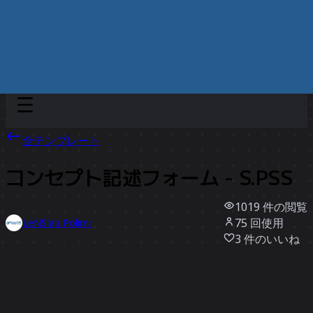
Discover
チーム別
サイズ別
全テンプレート
コンセプト記述フォーム - S.PSS
1019
件の閲覧
75
回使用
LeNSlab Polimi
3
件のいいね
テンプレートを使う