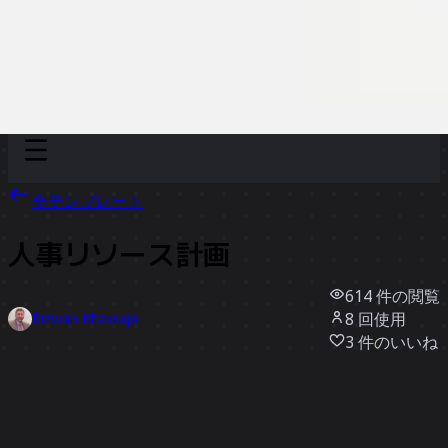
Discover
チーム別
サイズ別
全テンプレート
人事リソース計画
614
件の閲覧
8
回使用
Rizwan Khawaja
3
件のいいね
テンプレートを使う