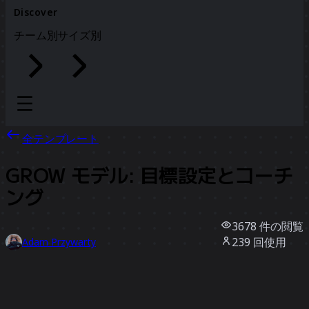
Discover
チーム別
サイズ別
全テンプレート
GROW モデル: 目標設定とコーチ
ング
3678
件の閲覧
239
回使用
Adam Przywarty
82
件のいいね
テンプレートを使う