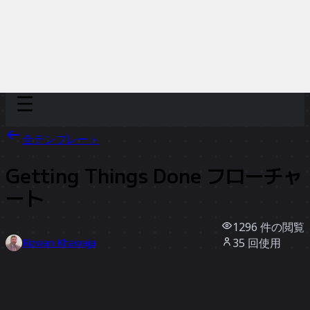
Discover
チーム別
サイズ別
全テンプレート
Getting Things Done フローチャ
ート
1296
件の閲覧
35
回使用
Rizwan Khawaja
3
件のいいね
テンプレートを使う