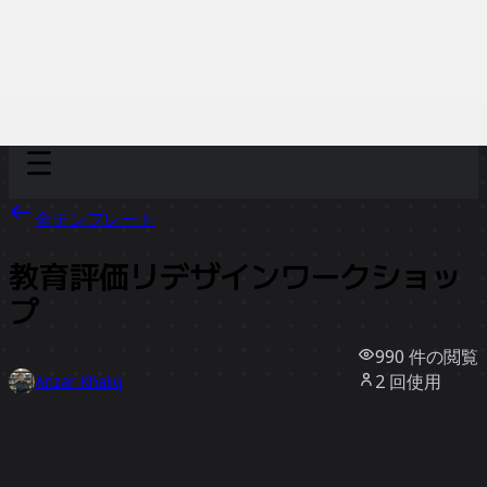
Discover
チーム別
サイズ別
全テンプレート
教育評価リデザインワークショッ
プ
990
件の閲覧
2
回使用
Anzar Khaliq
1
件のいいね
テンプレートを使う